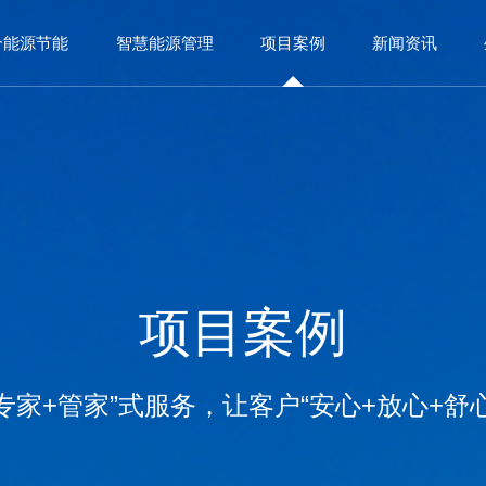
合能源节能
智慧能源管理
项目案例
新闻资讯
项
目
案
例
专
家
+
管
家
”
式
服
务
，
让
客
户
“
安
心
+
放
心
+
舒