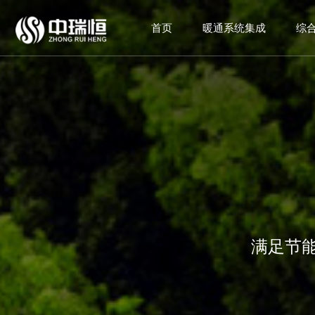
首页
暖通系统集成
综
满
足
节