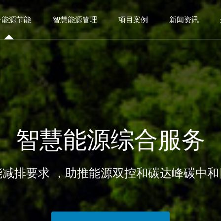
合能源节能
智慧能源管理
项目案例
新闻资讯
智
慧
能
源
综
合
服
务
能
减
排
要
求
，
助
推
能
源
双
控
和
碳
达
峰
碳
中
和