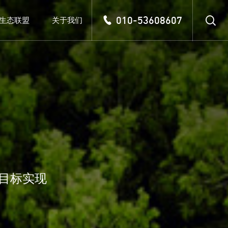
010-53608607
生态联盟
关于我们
目
标
实
现