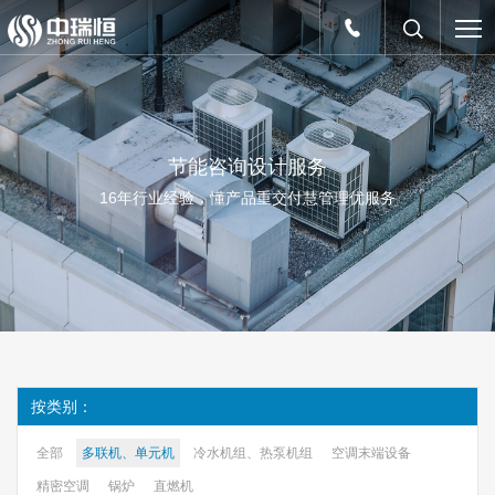
节
能
咨
询
设
计
服
务
1
6
年
行
业
经
验
，
懂
产
品
重
交
付
慧
管
理
优
服
务
按类别：
全部
多联机、单元机
冷水机组、热泵机组
空调末端设备
精密空调
锅炉
直燃机