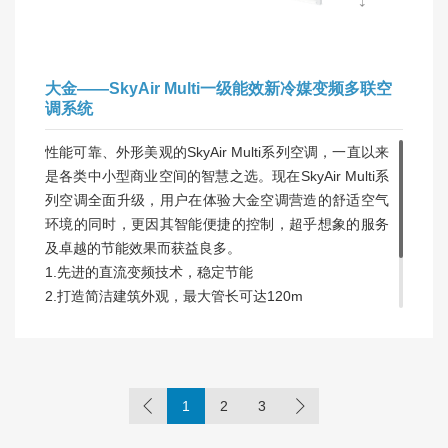
大金——SkyAir Multi一级能效新冷媒变频多联空
调系统
性能可靠、外形美观的SkyAir Multi系列空调，一直以来
是各类中小型商业空间的智慧之选。现在SkyAir Multi系
列空调全面升级，用户在体验大金空调营造的舒适空气
环境的同时，更因其智能便捷的控制，超乎想象的服务
及卓越的节能效果而获益良多。
1.先进的直流变频技术，稳定节能
2.打造简洁建筑外观，最大管长可达120m
3.卓越的节能性，产品节能性高达1级
4.人性化气流设计，清新空气舒畅呼吸
5.可通过选配智能控制模块实现灵活的集中控制
1
2
3